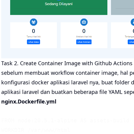
Task 2. Create Container Image with Github Actions 
sebelum membuat workflow container image, hal p
konfigurasi docker aplikasi laravel nya, buat folde
aplikasi laravel dan buatkan beberapa file YAML seper
nginx.Dockerfile.yml
FROM node:20.5.1-alpine AS assets-build

WORKDIR /var/www/html
