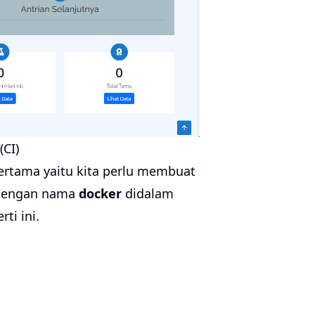
(CI)
ertama yaitu kita perlu membuat
r dengan nama
docker
didalam
ti ini.