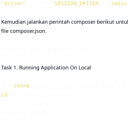
'driver'
 => env(
'SESSION_DRIVER'
, 
'redis
Kemudian jalankan perintah composer berikut unt
file composer.json.
Task 1. Running Application On Local
git 
clone
cd
 app-recordCounseling/

cp .env.example .env
