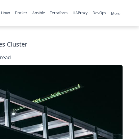
Linux
Docker
Ansible
Terraform
HAProxy
DevOps
More
es Cluster
read